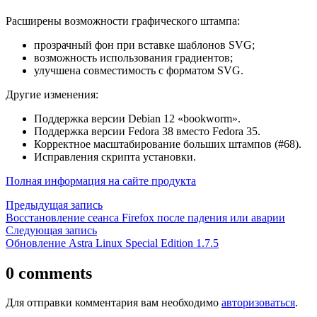
Расширены возможности графического штампа:
прозрачный фон при вставке шаблонов SVG;
возможность использования градиентов;
улучшена совместимость с форматом SVG.
Другие изменения:
Поддержка версии Debian 12 «bookworm».
Поддержка версии Fedora 38 вместо Fedora 35.
Корректное масштабирование больших штампов (#68).
Исправления скрипта установки.
Полная информация на сайте продукта
Навигация
Предыдущая
Предыдущая запись
запись:
Восстановление сеанса Firefox после падения или аварии
по
Следующая
Следующая запись
записям
запись:
Обновление Astra Linux Special Edition 1.7.5
0 comments
Для отправки комментария вам необходимо
авторизоваться
.