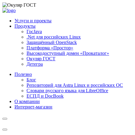
Услуги и проекты
Продукты
ГосJava
.Net для российских Linux
Защищённый OpenStack
Платформа «Простор»
Высокодоступный домен «Прокаталог»
Окуляр ГОСТ
Детегра
Полезно
Блог
Репозиторий для Astra Linux и российских ОС
Словари русского языка для LibreOffice
ЕСПД и DocBook
О компании
Интернет-магазин