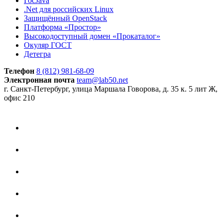
ГосJava
.Net для российских Linux
Защищённый OpenStack
Платформа «Простор»
Высокодоступный домен «Прокаталог»
Окуляр ГОСТ
Детегра
Телефон
8 (812) 981-68-09
Электронная почта
team@lab50.net
г. Санкт-Петербург, улица Маршала Говорова, д. 35 к. 5 лит Ж,
офис 210