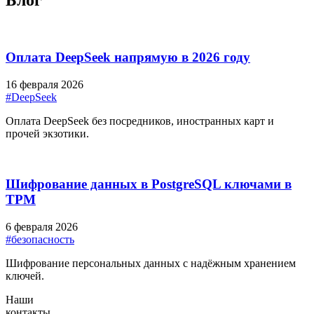
Блог
Оплата DeepSeek напрямую в 2026 году
16 февраля 2026
#DeepSeek
Оплата DeepSeek без посредников, иностранных карт и
прочей экзотики.
Шифрование данных в PostgreSQL ключами в
TPM
6 февраля 2026
#безопасность
Шифрование персональных данных с надёжным хранением
ключей.
Наши
контакты