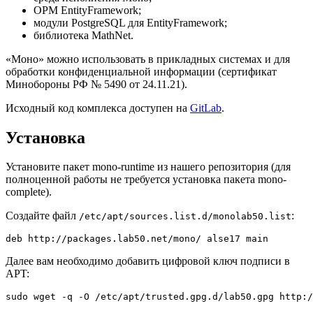
ОРМ EntityFramework;
модули PostgreSQL для EntityFramework;
библиотека MathNet.
«Моно» можно использовать в прикладных системах и для
обработки конфиденциальной информации (сертификат
Минобороны РФ № 5490 от 24.11.21).
Исходный код комплекса доступен на
GitLab
.
Установка
Установите пакет mono-runtime из нашего репозитория (для
полноценной работы не требуется установка пакета mono-
complete).
Создайте файл
:
/etc/apt/sources.list.d/monolab50.list
deb http://packages.lab50.net/mono/ alse17 main
Далее вам необходимо добавить цифровой ключ подписи в
APT:
sudo wget -q -O /etc/apt/trusted.gpg.d/lab50.gpg http:/