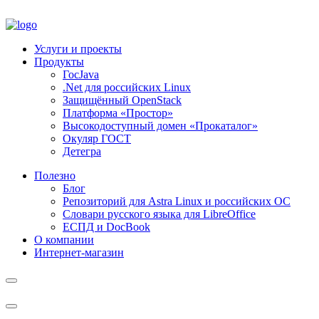
Услуги и проекты
Продукты
ГосJava
.Net для российских Linux
Защищённый OpenStack
Платформа «Простор»
Высокодоступный домен «Прокаталог»
Окуляр ГОСТ
Детегра
Полезно
Блог
Репозиторий для Astra Linux и российских ОС
Словари русского языка для LibreOffice
ЕСПД и DocBook
О компании
Интернет-магазин