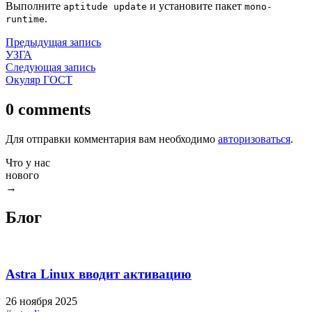
Выполните
и установите пакет
aptitude update
mono-
.
runtime
Навигация
Предыдущая
Предыдущая запись
запись:
УЗГА
по
Следующая
Следующая запись
записям
запись:
Окуляр ГОСТ
0 comments
Для отправки комментария вам необходимо
авторизоваться
.
Что у нас
нового
→
Блог
Astra Linux вводит активацию
26 ноября 2025