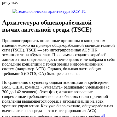
рисунке:
Архитектура общекорабельной
вычислительной среды (TSCE)
Проиллюстрировать описанные принципы в конкретном
изделии можно на примере общекорабельной вычислительной
сети (TSCE). TSCE — это интегрированная АСУ НК
эсминцев типа «Зумвальт». Программа создания кораблей
данного типа стартовала достаточно давно и не вобрала в себя
последние концепции с точки зрения информационных
систем (например ACB). Однако, большая часть общих
требований (COTS, ОА) была реализована.
По сравнению с существующими эсминцами и крейсерами
ВМС США, команда «Зумвальта» радикально уменьшена (с
300 до 142 человек). Этот факт, а также возросшие
современные требования во всех областях стали причиной
появления выдающегося образца автоматизации на всех
уровнях управления. Как уже было сказано, общекорабельная
вычислительная среда — это интегрированная АСУ,
[9]
охватывающая все информационные системы корабля
.