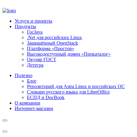
Услуги и проекты
Продукты
ГосJava
.Net для российских Linux
Защищённый OpenStack
Платформа «Простор»
Высокодоступный домен «Прокаталог»
Окуляр ГОСТ
Детегра
Полезно
Блог
Репозиторий для Astra Linux и российских ОС
Словари русского языка для LibreOffice
ЕСПД и DocBook
О компании
Интернет-магазин