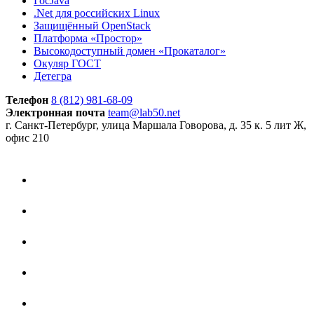
ГосJava
.Net для российских Linux
Защищённый OpenStack
Платформа «Простор»
Высокодоступный домен «Прокаталог»
Окуляр ГОСТ
Детегра
Телефон
8 (812) 981-68-09
Электронная почта
team@lab50.net
г. Санкт-Петербург, улица Маршала Говорова, д. 35 к. 5 лит Ж,
офис 210