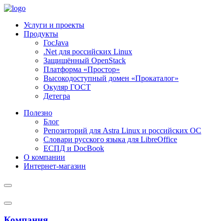
Услуги и проекты
Продукты
ГосJava
.Net для российских Linux
Защищённый OpenStack
Платформа «Простор»
Высокодоступный домен «Прокаталог»
Окуляр ГОСТ
Детегра
Полезно
Блог
Репозиторий для Astra Linux и российских ОС
Словари русского языка для LibreOffice
ЕСПД и DocBook
О компании
Интернет-магазин
Компания