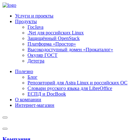
Услуги и проекты
Продукты
ГосJava
.Net для российских Linux
Защищённый OpenStack
Платформа «Простор»
Высокодоступный домен «Прокаталог»
Окуляр ГОСТ
Детегра
Полезно
Блог
Репозиторий для Astra Linux и российских ОС
Словари русского языка для LibreOffice
ЕСПД и DocBook
О компании
Интернет-магазин
Компания