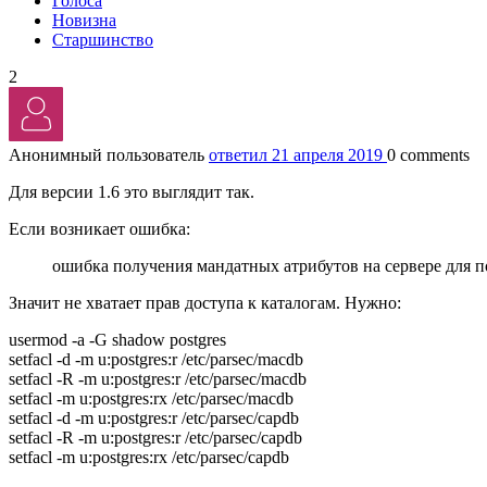
Голоса
Новизна
Старшинство
2
Анонимный пользователь
ответил 21 апреля 2019
0 comments
Для версии 1.6 это выглядит так.
Если возникает ошибка:
ошибка получения мандатных атрибутов на сервере для по
Значит не хватает прав доступа к каталогам. Нужно:
usermod -a -G shadow postgres
setfacl -d -m u:postgres:r /etc/parsec/macdb
setfacl -R -m u:postgres:r /etc/parsec/macdb
setfacl -m u:postgres:rx /etc/parsec/macdb
setfacl -d -m u:postgres:r /etc/parsec/capdb
setfacl -R -m u:postgres:r /etc/parsec/capdb
setfacl -m u:postgres:rx /etc/parsec/capdb