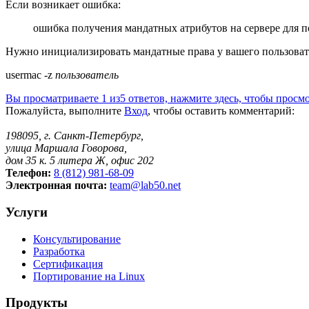
Если возникает ошибка:
ошибка получения мандатных атрибутов на сервере для по
Нужно инициализировать мандатные права у вашего пользоват
usermac -z
пользователь
Вы просматриваете 1 из5 ответов, нажмите здесь, чтобы просмо
Пожалуйста, выполните
Вход
, чтобы оставить комментарий:
198095, г. Санкт-Петербург,
улица Маршала Говорова,
дом 35 к. 5 литера Ж, офис 202
Телефон:
8 (812) 981-68-09
Электронная почта:
team@lab50.net
Услуги
Консультирование
Разработка
Сертификация
Портирование на Linux
Продукты