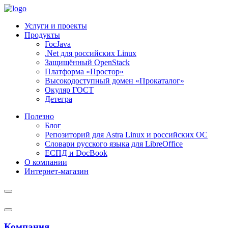
Услуги и проекты
Продукты
ГосJava
.Net для российских Linux
Защищённый OpenStack
Платформа «Простор»
Высокодоступный домен «Прокаталог»
Окуляр ГОСТ
Детегра
Полезно
Блог
Репозиторий для Astra Linux и российских ОС
Словари русского языка для LibreOffice
ЕСПД и DocBook
О компании
Интернет-магазин
Компания