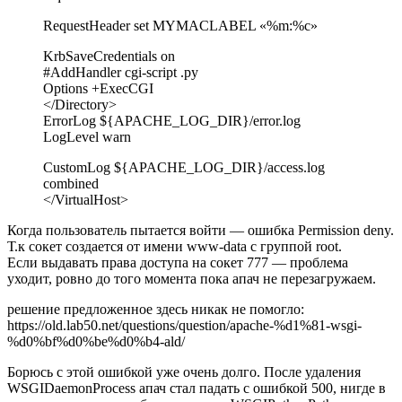
RequestHeader set MYMACLABEL «%m:%c»
KrbSaveCredentials on
#AddHandler cgi-script .py
Options +ExecCGI
</Directory>
ErrorLog ${APACHE_LOG_DIR}/error.log
LogLevel warn
CustomLog ${APACHE_LOG_DIR}/access.log
combined
</VirtualHost>
Когда пользователь пытается войти — ошибка Permission deny.
Т.к сокет создается от имени www-data c группой root.
Если выдавать права доступа на сокет 777 — проблема
уходит, ровно до того момента пока апач не перезагружаем.
решение предложенное здесь никак не помогло:
https://old.lab50.net/questions/question/apache-%d1%81-wsgi-
%d0%bf%d0%be%d0%b4-ald/
Борюсь с этой ошибкой уже очень долго. После удаления
WSGIDaemonProcess апач стал падать с ошибкой 500, нигде в