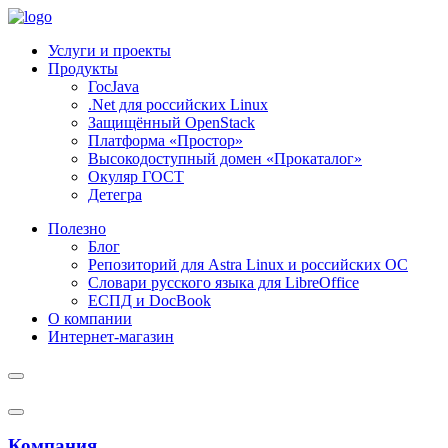
Услуги и проекты
Продукты
ГосJava
.Net для российских Linux
Защищённый OpenStack
Платформа «Простор»
Высокодоступный домен «Прокаталог»
Окуляр ГОСТ
Детегра
Полезно
Блог
Репозиторий для Astra Linux и российских ОС
Словари русского языка для LibreOffice
ЕСПД и DocBook
О компании
Интернет-магазин
Компания