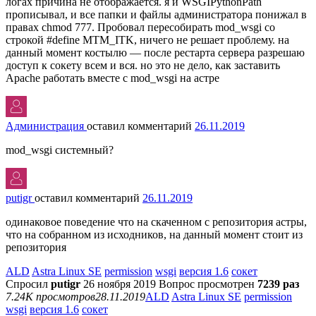
логах причина не отображается. я и WSGIPythonPath
прописывал, и все папки и файлы администратора понижал в
правах chmod 777. Пробовал пересобирать mod_wsgi со
строкой #define MTM_ITK, ничего не решает проблему. на
данный момент костылю — после рестарта сервера разрешаю
доступ к сокету всем и вся. но это не дело, как заставить
Apache работать вместе с mod_wsgi на астре
Администрация
оставил комментарий
26.11.2019
mod_wsgi системный?
putigr
оставил комментарий
26.11.2019
одинаковое поведение что на скаченном с репозитория астры,
что на собранном из исходников, на данный момент стоит из
репозитория
ALD
Astra Linux SE
permission
wsgi
версия 1.6
сокет
Спросил
putigr
26 ноября 2019
Вопрос просмотрен
7239 раз
7.24K просмотров
28.11.2019
ALD
Astra Linux SE
permission
wsgi
версия 1.6
сокет