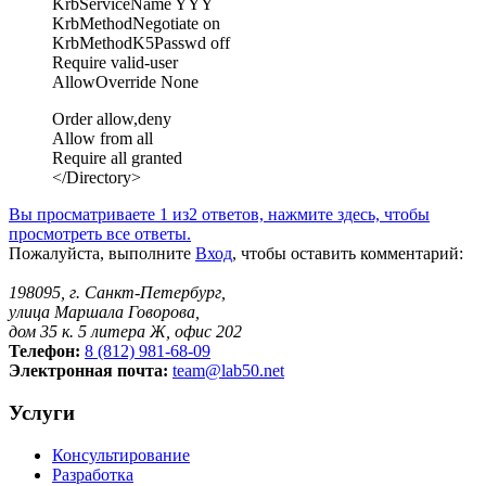
KrbServiceName YYY
KrbMethodNegotiate on
KrbMethodK5Passwd off
Require valid-user
AllowOverride None
Order allow,deny
Allow from all
Require all granted
</Directory>
Вы просматриваете 1 из2 ответов, нажмите здесь, чтобы
просмотреть все ответы.
Пожалуйста, выполните
Вход
, чтобы оставить комментарий:
198095, г. Санкт-Петербург,
улица Маршала Говорова,
дом 35 к. 5 литера Ж, офис 202
Телефон:
8 (812) 981-68-09
Электронная почта:
team@lab50.net
Услуги
Консультирование
Разработка