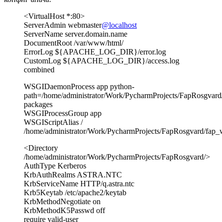
<VirtualHost *:80>
ServerAdmin webmaster
@localhost
ServerName server.domain.name
DocumentRoot /var/www/html/
ErrorLog ${APACHE_LOG_DIR}/error.log
CustomLog ${APACHE_LOG_DIR}/access.log
combined
WSGIDaemonProcess app python-
path=/home/administrator/Work/PycharmProjects/FapRosgvard/
packages
WSGIProcessGroup app
WSGIScriptAlias /
/home/administrator/Work/PycharmProjects/FapRosgvard/fap_
<Directory
/home/administrator/Work/PycharmProjects/FapRosgvard/>
AuthType Kerberos
KrbAuthRealms ASTRA.NTC
KrbServiceName HTTP/q.astra.ntc
Krb5Keytab /etc/apache2/keytab
KrbMethodNegotiate on
KrbMethodK5Passwd off
require valid-user