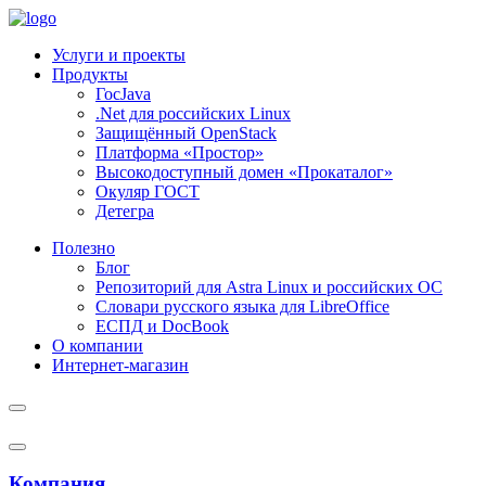
Услуги и проекты
Продукты
ГосJava
.Net для российских Linux
Защищённый OpenStack
Платформа «Простор»
Высокодоступный домен «Прокаталог»
Окуляр ГОСТ
Детегра
Полезно
Блог
Репозиторий для Astra Linux и российских ОС
Словари русского языка для LibreOffice
ЕСПД и DocBook
О компании
Интернет-магазин
Компания