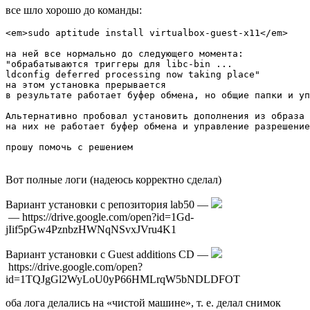
все шло хорошо до команды:
<em>sudo aptitude install virtualbox-guest-x11</em>

на ней все нормально до следующего момента: 

"обрабатываются триггеры для libc-bin ...

ldconfig deferred processing now taking place"

на этом установка прерывается

в результате работает буфер обмена, но общие папки и уп
Альтернативно пробовал установить дополнения из образа 
на них не работает буфер обмена и управление разрешение
прошу помочь с решением

Вот полные логи (надеюсь корректно сделал)
Вариант установки с репозитория lab50 —
— https://drive.google.com/open?id=1Gd-
jIif5pGw4PznbzHWNqNSvxJVru4K1
Вариант установки с Guest additions CD —
https://drive.google.com/open?
id=1TQJgGl2WyLoU0yP66HMLrqW5bNDLDFOT
оба лога делались на «чистой машине», т. е. делал снимок