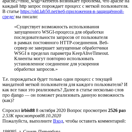
apache2+mod_wsgi+kerberos возникает проблема, что apache на
каждый http запрос порождает процесс с меткой пользователя.
В статье
https://old.lab50.net/веб-приложения-в-защищённой-
среде/
вы писали:
«Существует возможность использования
запущенного WSGI-процесса для обработки
последовательности запросов от пользователя
в рамках постоянного HTTP-соединения. Веб-
сервер не завершает запущенные обработчики
WSGI в пределах параметра KeepAliveTimeout.
Клиенты могут повторно использовать
установленное соединение для ускорения
обработки запросов.»
Т.е. порождаться будет только один процесс с текущей
мандатной меткой пользователя для каждого пользователя? И
как все таки это реализовать? Далее в статье несколько слов
про django — он поможет реализовать данную возможность
(как)?
Спросил
irbis88
8 октября 2020
Вопрос просмотрен
2526 раз
2.53K просмотров
08.10.2020
Пожалуйста, выполните
Вход
, чтобы оставить комментарий:
198095, г. Санкт-Петербург,