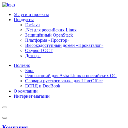
Услуги и проекты
Продукты
ГосJava
.Net для российских Linux
Защищённый OpenStack
Платформа «Простор»
Высокодоступный домен «Прокаталог»
Окуляр ГОСТ
Детегра
Полезно
Блог
Репозиторий для Astra Linux и российских ОС
Словари русского языка для LibreOffice
ЕСПД и DocBook
О компании
Интернет-магазин
Компания