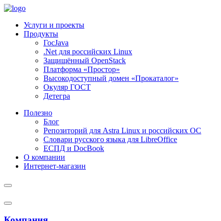
Услуги и проекты
Продукты
ГосJava
.Net для российских Linux
Защищённый OpenStack
Платформа «Простор»
Высокодоступный домен «Прокаталог»
Окуляр ГОСТ
Детегра
Полезно
Блог
Репозиторий для Astra Linux и российских ОС
Словари русского языка для LibreOffice
ЕСПД и DocBook
О компании
Интернет-магазин
Компания