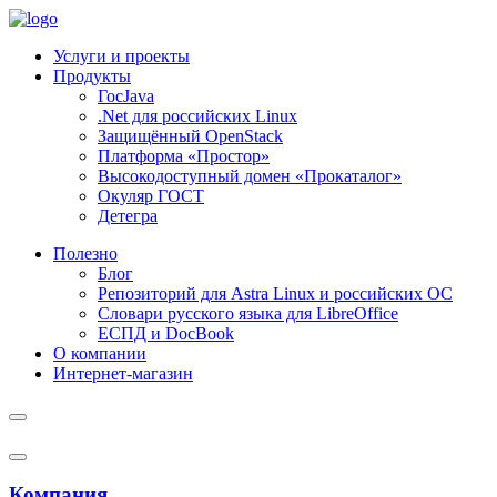
Услуги и проекты
Продукты
ГосJava
.Net для российских Linux
Защищённый OpenStack
Платформа «Простор»
Высокодоступный домен «Прокаталог»
Окуляр ГОСТ
Детегра
Полезно
Блог
Репозиторий для Astra Linux и российских ОС
Словари русского языка для LibreOffice
ЕСПД и DocBook
О компании
Интернет-магазин
Компания