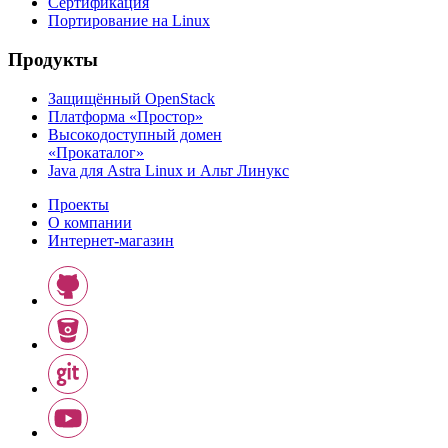
Сертификация
Портирование на Linux
Продукты
Защищённый OpenStack
Платформа «Простор»
Высокодоступный домен
«Прокаталог»
Java для Astra Linux и Альт Линукс
Проекты
О компании
Интернет-магазин