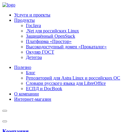
Услуги и проекты
Продукты
ГосJava
.Net для российских Linux
Защищённый OpenStack
Платформа «Простор»
Высокодоступный домен «Прокаталог»
Окуляр ГОСТ
Детегра
Полезно
Блог
Репозиторий для Astra Linux и российских ОС
Словари русского языка для LibreOffice
ЕСПД и DocBook
О компании
Интернет-магазин
Компания