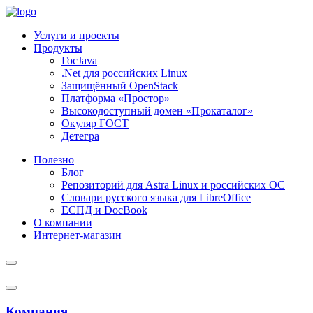
Услуги и проекты
Продукты
ГосJava
.Net для российских Linux
Защищённый OpenStack
Платформа «Простор»
Высокодоступный домен «Прокаталог»
Окуляр ГОСТ
Детегра
Полезно
Блог
Репозиторий для Astra Linux и российских ОС
Словари русского языка для LibreOffice
ЕСПД и DocBook
О компании
Интернет-магазин
Компания