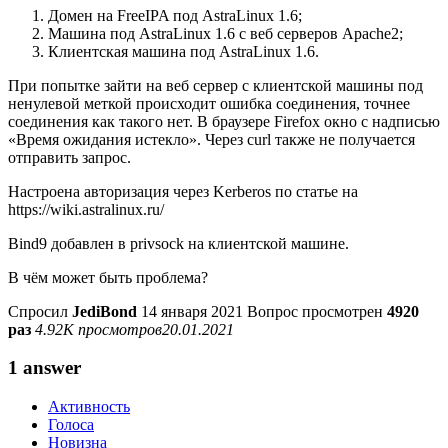
Домен на FreeIPA под AstraLinux 1.6;
Машина под AstraLinux 1.6 с веб серверов Apache2;
Клиентская машина под AstraLinux 1.6.
При попытке зайти на веб сервер с клиентской машины под
ненулевой меткой происходит ошибка соединения, точнее
соединения как такого нет. В браузере Firefox окно с надписью
«Время ожидания истекло». Через curl также не получается
отправить запрос.
Настроена авторизация через Kerberos по статье на
https://wiki.astralinux.ru/
Bind9 добавлен в privsock на клиентской машине.
В чём может быть проблема?
Спросил
JediBond
14 января 2021
Вопрос просмотрен
4920
раз
4.92K просмотров
20.01.2021
1 answer
Активность
Голоса
Новизна