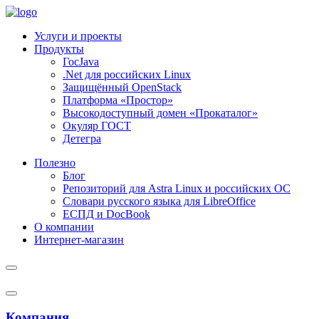
Услуги и проекты
Продукты
ГосJava
.Net для российских Linux
Защищённый OpenStack
Платформа «Простор»
Высокодоступный домен «Прокаталог»
Окуляр ГОСТ
Детегра
Полезно
Блог
Репозиторий для Astra Linux и российских ОС
Словари русского языка для LibreOffice
ЕСПД и DocBook
О компании
Интернет-магазин
Компания