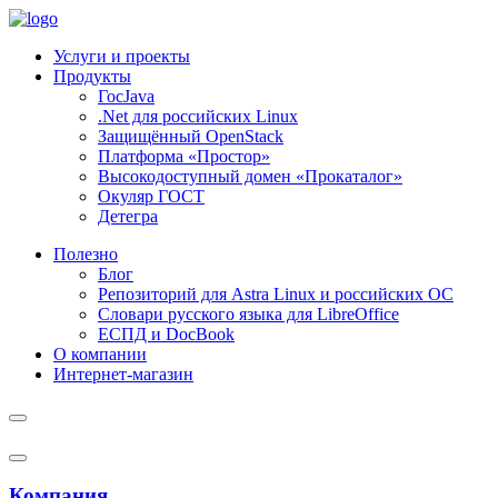
Услуги и проекты
Продукты
ГосJava
.Net для российских Linux
Защищённый OpenStack
Платформа «Простор»
Высокодоступный домен «Прокаталог»
Окуляр ГОСТ
Детегра
Полезно
Блог
Репозиторий для Astra Linux и российских ОС
Словари русского языка для LibreOffice
ЕСПД и DocBook
О компании
Интернет-магазин
Компания