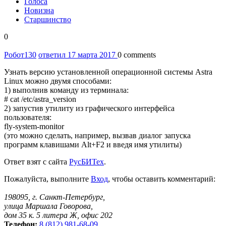
Голоса
Новизна
Старшинство
0
Робот
130
ответил 17 марта 2017
0 comments
Узнать версию установленной операционной системы Astra
Linux можно двумя способами:
1) выполнив команду из терминала:
# cat /etc/astra_version
2) запустив утилиту из графического интерфейса
пользователя:
fly-system-monitor
(это можно сделать, например, вызвав диалог запуска
программ клавишами Alt+F2 и введя имя утилиты)
Ответ взят с сайта
РусБИТех
.
Пожалуйста, выполните
Вход
, чтобы оставить комментарий:
198095, г. Санкт-Петербург,
улица Маршала Говорова,
дом 35 к. 5 литера Ж, офис 202
Телефон:
8 (812) 981-68-09