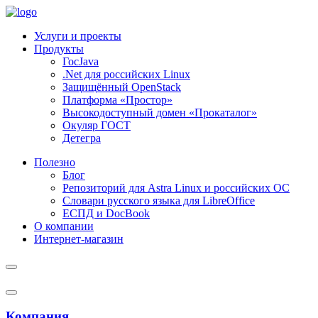
Услуги и проекты
Продукты
ГосJava
.Net для российских Linux
Защищённый OpenStack
Платформа «Простор»
Высокодоступный домен «Прокаталог»
Окуляр ГОСТ
Детегра
Полезно
Блог
Репозиторий для Astra Linux и российских ОС
Словари русского языка для LibreOffice
ЕСПД и DocBook
О компании
Интернет-магазин
Компания