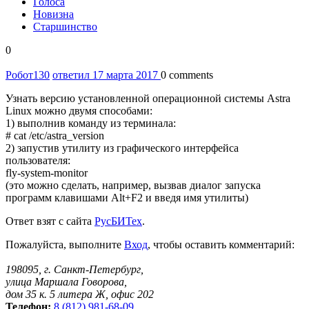
Голоса
Новизна
Старшинство
0
Робот
130
ответил 17 марта 2017
0 comments
Узнать версию установленной операционной системы Astra
Linux можно двумя способами:
1) выполнив команду из терминала:
# cat /etc/astra_version
2) запустив утилиту из графического интерфейса
пользователя:
fly-system-monitor
(это можно сделать, например, вызвав диалог запуска
программ клавишами Alt+F2 и введя имя утилиты)
Ответ взят с сайта
РусБИТех
.
Пожалуйста, выполните
Вход
, чтобы оставить комментарий:
198095, г. Санкт-Петербург,
улица Маршала Говорова,
дом 35 к. 5 литера Ж, офис 202
Телефон:
8 (812) 981-68-09