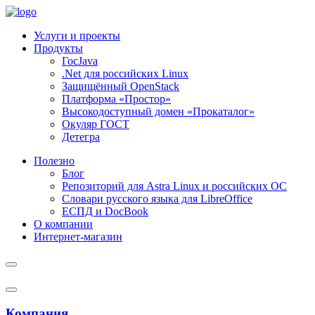
Услуги и проекты
Продукты
ГосJava
.Net для российских Linux
Защищённый OpenStack
Платформа «Простор»
Высокодоступный домен «Прокаталог»
Окуляр ГОСТ
Детегра
Полезно
Блог
Репозиторий для Astra Linux и российских ОС
Словари русского языка для LibreOffice
ЕСПД и DocBook
О компании
Интернет-магазин
Компания