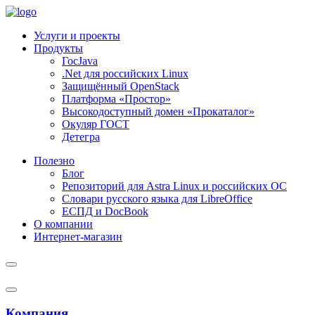
Услуги и проекты
Продукты
ГосJava
.Net для российских Linux
Защищённый OpenStack
Платформа «Простор»
Высокодоступный домен «Прокаталог»
Окуляр ГОСТ
Детегра
Полезно
Блог
Репозиторий для Astra Linux и российских ОС
Словари русского языка для LibreOffice
ЕСПД и DocBook
О компании
Интернет-магазин
Компания