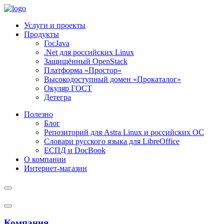
Услуги и проекты
Продукты
ГосJava
.Net для российских Linux
Защищённый OpenStack
Платформа «Простор»
Высокодоступный домен «Прокаталог»
Окуляр ГОСТ
Детегра
Полезно
Блог
Репозиторий для Astra Linux и российских ОС
Словари русского языка для LibreOffice
ЕСПД и DocBook
О компании
Интернет-магазин
Компания