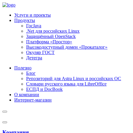
Услуги и проекты
Продукты
ГосJava
.Net для российских Linux
Защищённый OpenStack
Платформа «Простор»
Высокодоступный домен «Прокаталог»
Окуляр ГОСТ
Детегра
Полезно
Блог
Репозиторий для Astra Linux и российских ОС
Словари русского языка для LibreOffice
ЕСПД и DocBook
О компании
Интернет-магазин
Компания