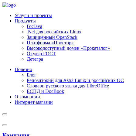
Услуги и проекты
Продукты
ГосJava
.Net для российских Linux
Защищённый OpenStack
Платформа «Простор»
Высокодоступный домен «Прокаталог»
Окуляр ГОСТ
Детегра
Полезно
Блог
Репозиторий для Astra Linux и российских ОС
Словари русского языка для LibreOffice
ЕСПД и DocBook
О компании
Интернет-магазин
Компания