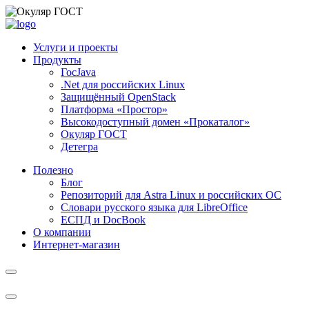
Услуги и проекты
Продукты
ГосJava
.Net для российских Linux
Защищённый OpenStack
Платформа «Простор»
Высокодоступный домен «Прокаталог»
Окуляр ГОСТ
Детегра
Полезно
Блог
Репозиторий для Astra Linux и российских ОС
Словари русского языка для LibreOffice
ЕСПД и DocBook
О компании
Интернет-магазин