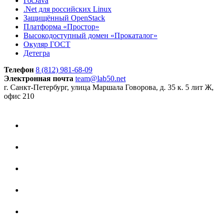
ГосJava
.Net для российских Linux
Защищённый OpenStack
Платформа «Простор»
Высокодоступный домен «Прокаталог»
Окуляр ГОСТ
Детегра
Телефон
8 (812) 981-68-09
Электронная почта
team@lab50.net
г. Санкт-Петербург, улица Маршала Говорова, д. 35 к. 5 лит Ж,
офис 210